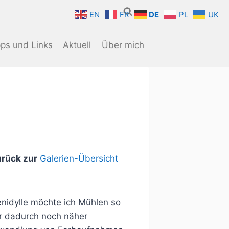
EN
FR
DE
PL
UK
pps und Links
Aktuell
Über mich
urück zur
Galerien-Übersicht
nidylle möchte ich Mühlen so
mir dadurch noch näher