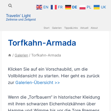
Zum
EN
FR
DE
PL
UK
Inhalt
Travelin' Light
springen
Zeitreise und Zeitgeist
Start
Galerien
Tipps&Links
Aktuell
About
Torfkahn-Armada
/
Galerien
/
Torfkahn-Armada
Klicken Sie auf ein Vorschaubild, um die
Vollbildansicht zu starten. Hier geht es zurück
zur
Galerien-Übersicht >>
Wenn die „Torfbauern“ in historischer Kleidung
mit ihren schwarzen Eichenholzkähnen über
Hamme und Wimme bis vor die Tore Bremens