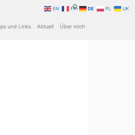
EN
FR
DE
PL
UK
pps und Links
Aktuell
Über mich