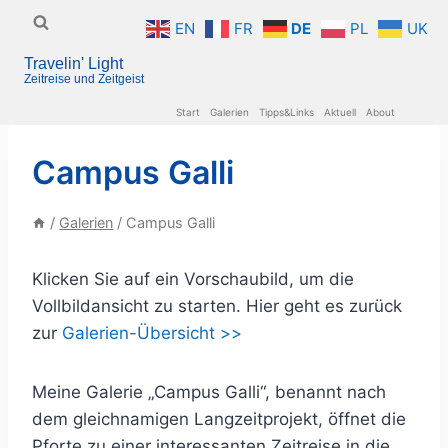
Zum
EN
FR
DE
PL
UK
Inhalt
Travelin' Light
springen
Zeitreise und Zeitgeist
Start
Galerien
Tipps&Links
Aktuell
About
Campus Galli
/
Galerien
/
Campus Galli
Klicken Sie auf ein Vorschaubild, um die
Vollbildansicht zu starten. Hier geht es zurück
zur
Galerien-Übersicht >>
Meine Galerie „Campus Galli“, benannt nach
dem gleichnamigen Langzeitprojekt, öffnet die
Pforte zu einer interessanten Zeitreise in die