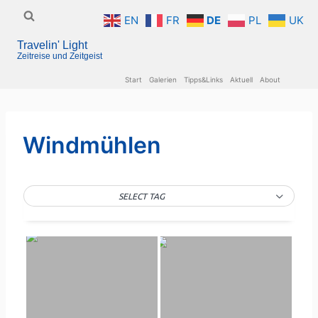
Zum
EN
FR
DE
PL
UK
Inhalt
Travelin' Light
springen
Zeitreise und Zeitgeist
Start
Galerien
Tipps&Links
Aktuell
About
Windmühlen
SELECT TAG