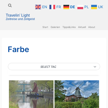
Zum
EN
FR
DE
PL
UK
Inhalt
Travelin' Light
springen
Zeitreise und Zeitgeist
Start
Galerien
Tipps&Links
Aktuell
About
Farbe
SELECT TAG